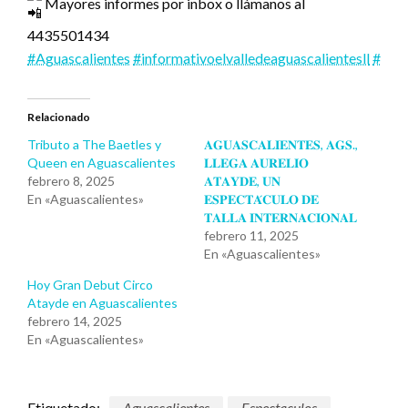
Mayores informes por inbox o llámanos al
4435501434
#Aguascalientes
#informativoelvalledeaguascalientesll
#nova
Relacionado
Tributo a The Baetles y
𝐀𝐆𝐔𝐀𝐒𝐂𝐀𝐋𝐈𝐄𝐍𝐓𝐄𝐒, 𝐀𝐆𝐒.,
Queen en Aguascalientes
𝐋𝐋𝐄𝐆𝐀 𝐀𝐔𝐑𝐄𝐋𝐈𝐎
febrero 8, 2025
𝐀𝐓𝐀𝐘𝐃𝐄, 𝐔𝐍
En «Aguascalientes»
𝐄𝐒𝐏𝐄𝐂𝐓𝐀́𝐂𝐔𝐋𝐎 𝐃𝐄
𝐓𝐀𝐋𝐋𝐀 𝐈𝐍𝐓𝐄𝐑𝐍𝐀𝐂𝐈𝐎𝐍𝐀𝐋
febrero 11, 2025
En «Aguascalientes»
Hoy Gran Debut Circo
Atayde en Aguascalientes
febrero 14, 2025
En «Aguascalientes»
Etiquetado:
Aguascalientes
Espectaculos