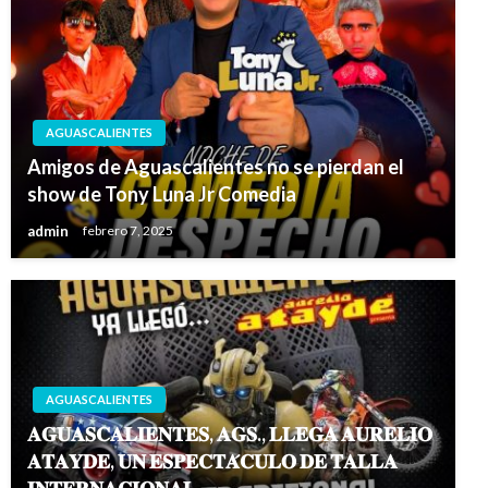
AGUASCALIENTES
Amigos de Aguascalientes no se pierdan el
show de Tony Luna Jr Comedia
admin
febrero 7, 2025
AGUASCALIENTES
𝐀𝐆𝐔𝐀𝐒𝐂𝐀𝐋𝐈𝐄𝐍𝐓𝐄𝐒, 𝐀𝐆𝐒., 𝐋𝐋𝐄𝐆𝐀 𝐀𝐔𝐑𝐄𝐋𝐈𝐎
𝐀𝐓𝐀𝐘𝐃𝐄, 𝐔𝐍 𝐄𝐒𝐏𝐄𝐂𝐓𝐀́𝐂𝐔𝐋𝐎 𝐃𝐄 𝐓𝐀𝐋𝐋𝐀
𝐈𝐍𝐓𝐄𝐑𝐍𝐀𝐂𝐈𝐎𝐍𝐀𝐋