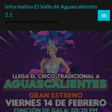
Skip
Informativo El Valle de Aguascalientes
to
2.1
content
Informacion de Espectaculos