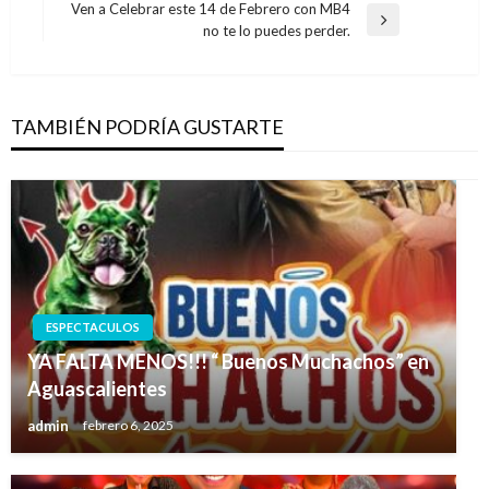
anterior
Ven a Celebrar este 14 de Febrero con MB4
entradas
Entrada
no te lo puedes perder.
siguiente
TAMBIÉN PODRÍA GUSTARTE
ESPECTACULOS
YA FALTA MENOS!!! “ Buenos Muchachos” en
Aguascalientes
admin
febrero 6, 2025