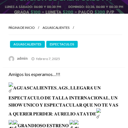
PÁGINA DE INICIO
AGUASCALIENTES
AGUASCALIENTES
ESPECTACULOS
Publicado
admin
febrero 7, 2025
el
Amigos los esperamos…!!!
𝐀𝐆𝐔𝐀𝐒𝐂𝐀𝐋𝐈𝐄𝐍𝐓𝐄𝐒, 𝐀𝐆𝐒., 𝐋𝐋𝐄𝐆𝐀𝐑𝐀́ 𝐔𝐍
𝐄𝐒𝐏𝐄𝐂𝐓𝐀́𝐂𝐔𝐋𝐎 𝐃𝐄 𝐓𝐀𝐋𝐋𝐀 𝐈𝐍𝐓𝐄𝐑𝐍𝐀𝐂𝐈𝐎𝐍𝐀𝐋, 𝐔𝐍
𝐒𝐇𝐎𝐖 𝐔́𝐍𝐈𝐂𝐎 𝐘 𝐄𝐒𝐏𝐄𝐂𝐓𝐀𝐂𝐔𝐋𝐀𝐑 𝐐𝐔𝐄 𝐍𝐎 𝐓𝐄 𝐕𝐀𝐒
𝐀 𝐐𝐔𝐄𝐑𝐄𝐑 𝐏𝐄𝐑𝐃𝐄𝐑: 𝐀𝐔𝐑𝐄𝐋𝐈𝐎 𝐀𝐓𝐀𝐘𝐃𝐄
𝐆𝐑𝐀𝐍𝐃𝐈𝐎𝐒𝐎 𝐄𝐒𝐓𝐑𝐄𝐍𝐎