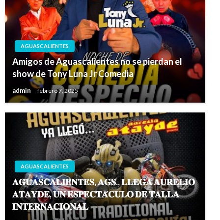
AGUASCALIENTES
Amigos de Aguascalientes no se pierdan el
show de Tony Luna Jr Comedia
admin
febrero 7, 2025
AGUASCALIENTES
𝐀𝐆𝐔𝐀𝐒𝐂𝐀𝐋𝐈𝐄𝐍𝐓𝐄𝐒, 𝐀𝐆𝐒., 𝐋𝐋𝐄𝐆𝐀 𝐀𝐔𝐑𝐄𝐋𝐈𝐎
𝐀𝐓𝐀𝐘𝐃𝐄, 𝐔𝐍 𝐄𝐒𝐏𝐄𝐂𝐓𝐀́𝐂𝐔𝐋𝐎 𝐃𝐄 𝐓𝐀𝐋𝐋𝐀
𝐈𝐍𝐓𝐄𝐑𝐍𝐀𝐂𝐈𝐎𝐍𝐀𝐋