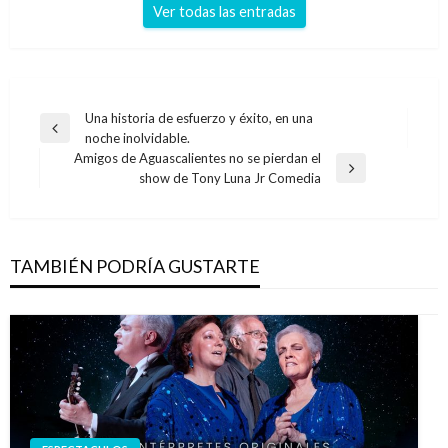
Ver todas las entradas
Navegación
Una historia de esfuerzo y éxito, en una
Entrada
noche inolvidable.
de
anterior
Amigos de Aguascalientes no se pierdan el
entradas
Entrada
show de Tony Luna Jr Comedia
siguiente
TAMBIÉN PODRÍA GUSTARTE