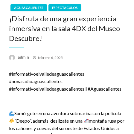
AGUASCALIENTES
ESPECTACULOS
¡Disfruta de una gran experiencia
inmersiva en la sala 4DX del Museo
Descubre!
Publicado
admin
febrero 6, 2025
el
#informativoelvalledeaguascalientes
#novaradioaguascalientes
#informativoelvalledeaguascalientesll #Aguascalientes
Sumérgete en una aventura submarina con la película
“Deepo”, además, deslízate en una
montaña rusa por
los cañones y cuevas del suroeste de Estados Unidos a